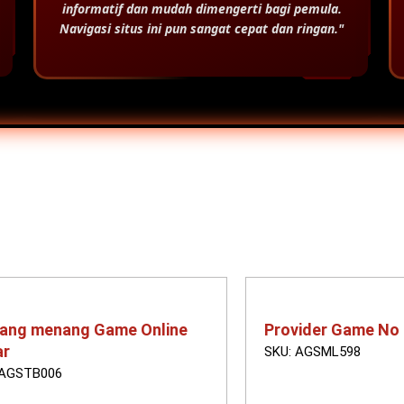
informatif dan mudah dimengerti bagi pemula.
Navigasi situs ini pun sangat cepat dan ringan."
uang menang Game Online
Provider Game No 
ar
SKU: AGSML598
 AGSTB006