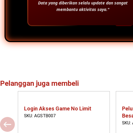
Data yang diberikan selalu update dan sangat
membantu aktivitas saya."
Pelanggan juga membeli
Login Akses Game No Limit
Pel
Bes
SKU: AGSTB007
ious
SKU: