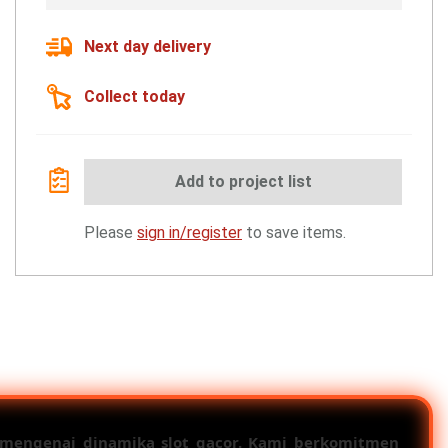
Next day delivery
Collect today
Add to project list
Please
sign in/register
to save items.
ni mengenai dinamika slot gacor. Kami berkomitmen