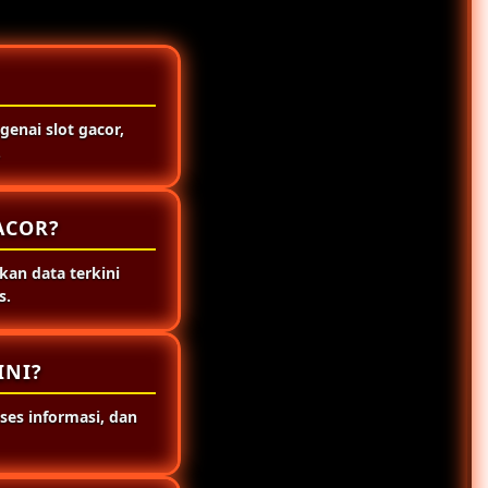
enai slot gacor,
.
ACOR?
an data terkini
s.
INI?
ses informasi, dan