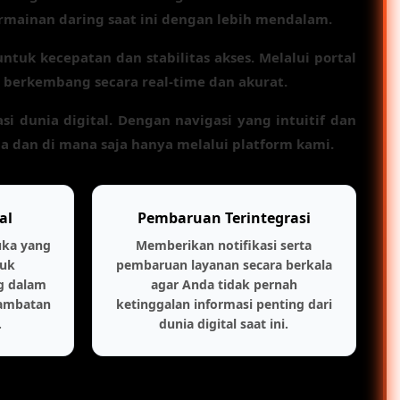
mainan daring saat ini dengan lebih mendalam.
ntuk kecepatan dan stabilitas akses. Melalui portal
 berkembang secara real-time dan akurat.
dunia digital. Dengan navigasi yang intuitif dan
 dan di mana saja hanya melalui platform kami.
al
Pembaruan Terintegrasi
uka yang
Memberikan notifikasi serta
tuk
pembaruan layanan secara berkala
g dalam
agar Anda tidak pernah
hambatan
ketinggalan informasi penting dari
.
dunia digital saat ini.