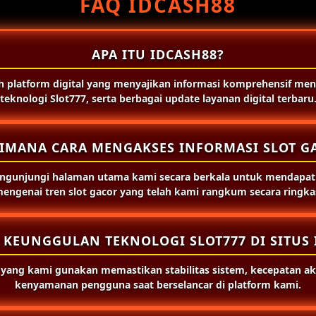
FAQ IDCASH88
APA ITU IDCASH88?
 platform digital yang menyajikan informasi komprehensif meng
teknologi Slot777, serta berbagai update layanan digital terbaru
IMANA CARA MENGAKSES INFORMASI SLOT G
gunjungi halaman utama kami secara berkala untuk mendapatk
engenai tren slot gacor yang telah kami rangkum secara ringka
 KEUNGGULAN TEKNOLOGI SLOT777 DI SITUS 
 yang kami gunakan memastikan stabilitas sistem, kecepatan ak
kenyamanan pengguna saat berselancar di platform kami.