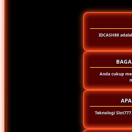
IDCASH88 adalah
BAGA
Anda cukup men
m
APA
Teknologi Slot777