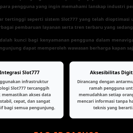
ara pengguna yang ingin memahami lanskap industri per
tertinggi seperti sistem Slot777 yang telah dioptimasi u
bagai pembaruan layanan serta tren terbaru yang sedang
alah kunci bagi kenyamanan pengguna dalam menavigasi 
 pengunjung dapat memperoleh wawasan berharga kapan saja
Integrasi Slot777
Aksesibilitas Digit
gunakan infrastruktur
Dirancang dengan antarm
ologi Slot777 tercanggih
ramah pengguna un
 memastikan akses data
memudahkan setiap oran
stabil, cepat, dan sangat
mencari informasi tanpa 
if bagi semua pengunjung.
teknis yang berarti