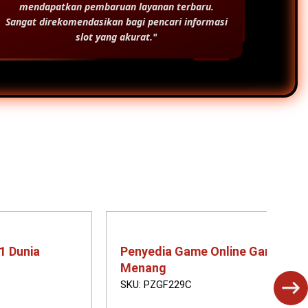
mendapatkan pembaruan layanan terbaru.
Sangat direkomendasikan bagi pencari informasi
slot yang akurat."
1 Dunia
Penyedia Game Online Gampang
Menang
SKU: PZGF229C
Ne